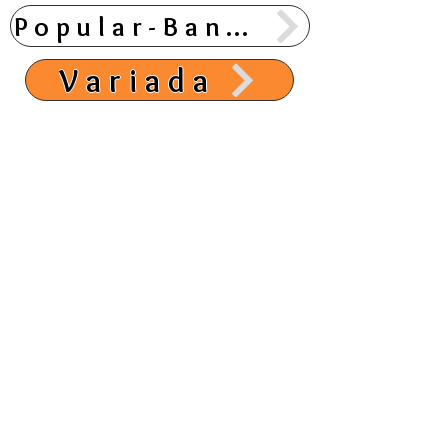
Popular-Banda
Variada
Cristiano
Antaño
Perdón
Hij@s
Voz femenina